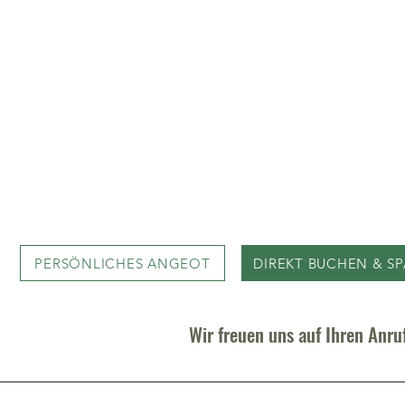
rekt bei uns gebucht – garantiert zum beste
PERSÖNLICHES ANGEOT
DIREKT BUCHEN & S
Wir freuen uns auf Ihren Anr