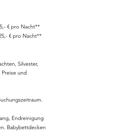
25,- € pro Nacht**
25,- € pro Nacht**
hten, Silvester,
 Preise und
Buchungszeitraum.
gang, Endreinigung
den. Babybettdecken