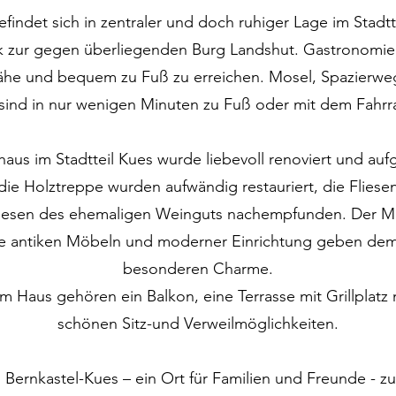
findet sich in zentraler und doch ruhiger Lage im Stadtt
ck zur gegen überliegenden Burg Landshut. Gastronomie
Nähe und bequem zu Fuß zu erreichen. Mosel, Spazierweg
 sind in nur wenigen Minuten zu Fuß oder mit dem Fahrra
haus im Stadtteil Kues wurde liebevoll renoviert und aufg
ie Holztreppe wurden aufwändig restauriert, die Fliesen
Fliesen des ehemaligen Weinguts nachempfunden. Der M
ie antiken Möbeln und moderner Einrichtung geben dem
besonderen Charme.
m Haus gehören ein Balkon, eine Terrasse mit Grillplatz 
schönen Sitz-und Verweilmöglichkeiten.
n Bernkastel-Kues – ein Ort für Familien und Freunde - z